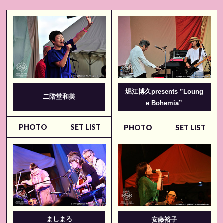
堀江博久presents ”Loung
二階堂和美
e Bohemia”
PHOTO
SET LIST
PHOTO
SET LIST
ましまろ
安藤裕子