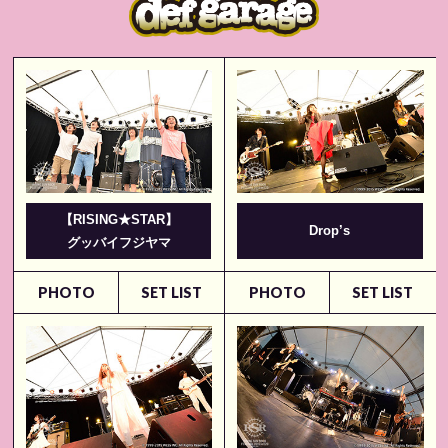
【RISING★STAR】
Drop’s
グッバイフジヤマ
PHOTO
SET LIST
PHOTO
SET LIST