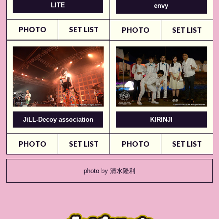
LITE
envy
PHOTO
SET LIST
PHOTO
SET LIST
JiLL-Decoy association
KIRINJI
PHOTO
SET LIST
PHOTO
SET LIST
photo by 清水隆利