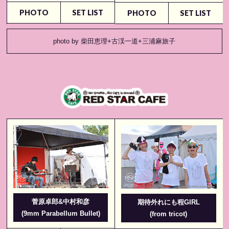
PHOTO
SET LIST
PHOTO
SET LIST
photo by 柴田恵理+古渓一道+三浦麻旅子
菅原卓郎&中村和彦
期待外れにも程GIRL
(9mm Parabellum Bullet)
(from tricot)