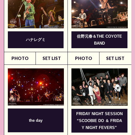
佐野元春＆THE COYOTE
ハナレグミ
BAND
PHOTO
SET LIST
PHOTO
SET LIST
FRIDAY NIGHT SESSION
the day
“SCOOBIE DO ＆ FRIDA
Y NIGHT FEVERS”