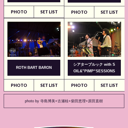
PHOTO
SET LIST
PHOTO
SET LIST
シアターブルック with S
ROTH BART BARON
OIL&”PIMP“SESSIONS
PHOTO
SET LIST
PHOTO
SET LIST
photo by 寺島博美+古瀬桂+柴田恵理+原田直樹