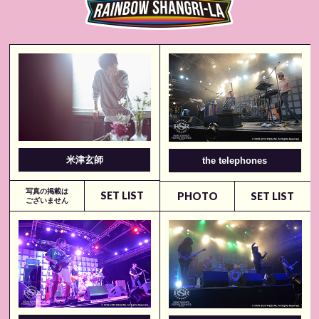
米津玄師
the telephones
写真の掲載は
SET LIST
PHOTO
SET LIST
ございません