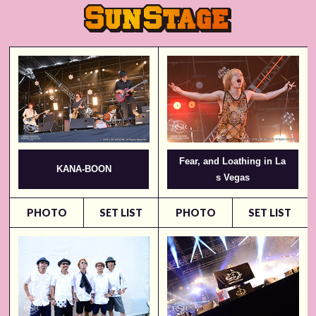
Fear, and Loathing in La
KANA-BOON
s Vegas
PHOTO
SET LIST
PHOTO
SET LIST