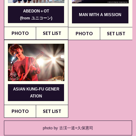
ABEDON＋OT
MAN WITH A MISSION
(from ユニコーン)
PHOTO
SET LIST
PHOTO
SET LIST
ASIAN KUNG-FU GENER
ATION
PHOTO
SET LIST
photo by 古渓一道+久保憲司