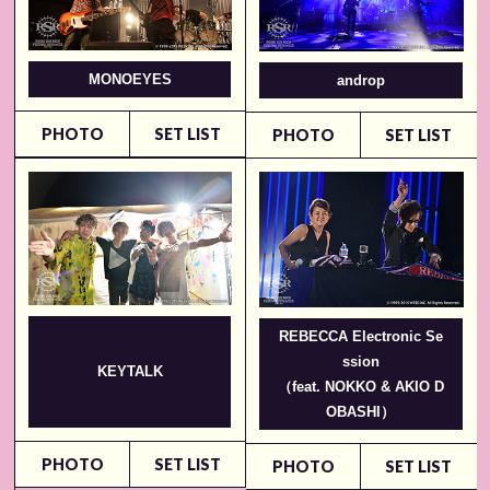
MONOEYES
androp
PHOTO
SET LIST
PHOTO
SET LIST
REBECCA Electronic Se
ssion
KEYTALK
（feat. NOKKO & AKIO D
OBASHI）
PHOTO
SET LIST
PHOTO
SET LIST