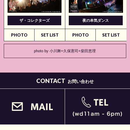
ザ・コレクターズ
夜の本気ダンス
PHOTO
SET LIST
PHOTO
SET LIST
photo by 小川舞+久保憲司+柴田恵理
CONTACT
お問い合わせ