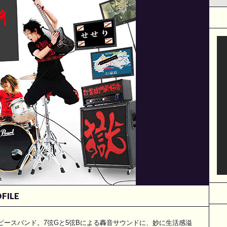
FILE
ーピースバンド。7弦Gと5弦Bによる轟音サウンドに、妙に生活感溢