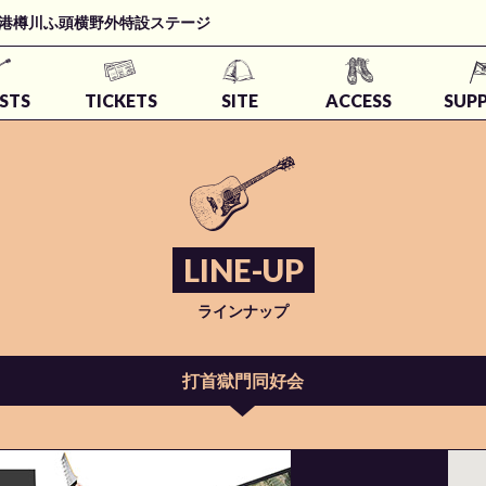
t 石狩湾新港樽川ふ頭横野外特設ステージ
STS
TICKETS
SITE
ACCESS
SUP
LINE-UP
ラインナップ
打首獄門同好会