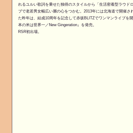
れるユルい歌詞を乗せた独得のスタイルから「生活密着型ラウド
ブで老若男女幅広い層の心をつかむ。2013年には北海道で開催された
た昨年は、結成10周年を記念して赤坂BLITZでワンマンライブ
本の米は世界一／New Gingeration』を発売。
RSR初出場。