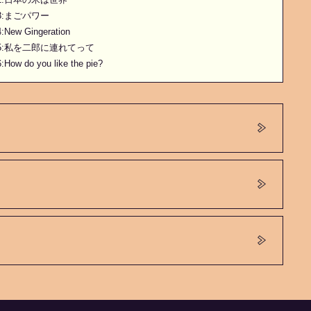
.3:まごパワー
:New Gingeration
.5:私を二郎に連れてって
:How do you like the pie?