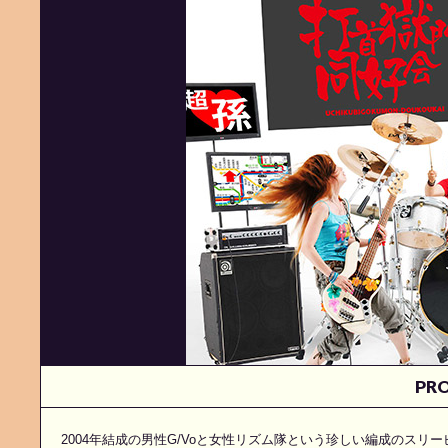
PRO
2004年結成の男性G/Voと女性リズム隊という珍しい編成のスリ