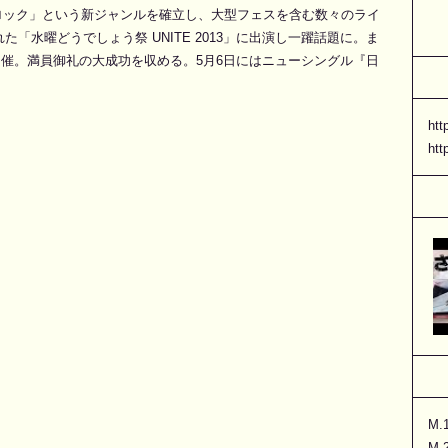
ロック」という新ジャンルを確立し、大型フェスを含む数々のライ
「水曜どうでしょう祭 UNITE 2013」に出演し一躍話題に。ま
を開催。満員御礼の大成功を収める。5月6日にはニューシングル『日
htt
htt
M
M