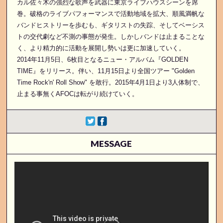
カル佐々木の強烈な歌声を武器に東京ライブハウスシーンを席
巻。破格のライブパフォーマンスで活動地域を拡大、順風満帆な
バンドヒストリーを歩むも、ギタリストの失踪、そしてベーシス
トの交代劇など不測の事態が発生。しかしバンドは止まることな
く、より精力的に活動を展開し勢いは更に加速していく。
2014年11月5日、6枚目となるニュー・アルバム『GOLDEN
TIME』をリリース。伴い、11月15日より全国ツアー "Golden
Time Rock'n' Roll Show" を敢行。2015年4月1日より3人体制で、
止まる事無くAFOCは転がり続けていく。
MESSAGE