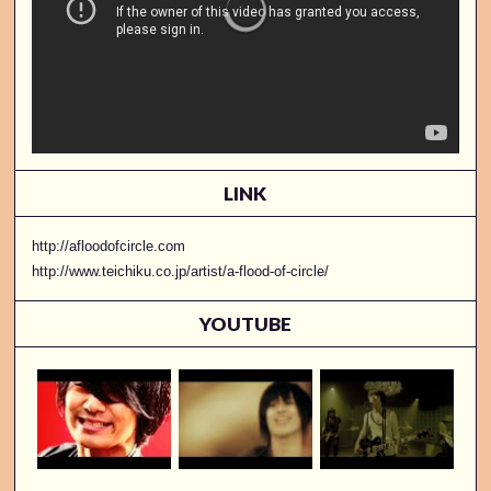
LINK
http://afloodofcircle.com
http://www.teichiku.co.jp/artist/a-flood-of-circle/
YOUTUBE