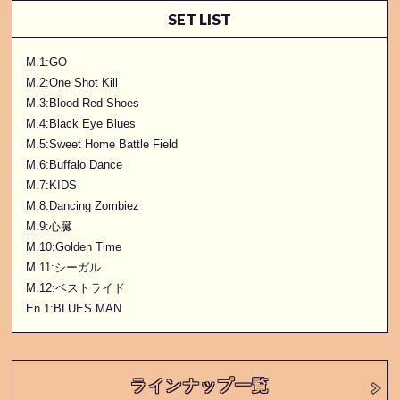
SET LIST
M.1:GO
M.2:One Shot Kill
M.3:Blood Red Shoes
M.4:Black Eye Blues
M.5:Sweet Home Battle Field
M.6:Buffalo Dance
M.7:KIDS
M.8:Dancing Zombiez
M.9:心臓
M.10:Golden Time
M.11:シーガル
M.12:ベストライド
En.1:BLUES MAN
ラインナップ一覧