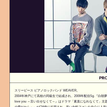
PRO
スリーピース ピアノロックバンド WEAVER。
2004年神戸にて高校の同級生で結成され、2009年配信Sg.『白朝夢』
love you ～言い出せなくて～』はドラマ「素直になれなくて
の愛だから～』がCM曲に起用され、若い女性ファンを中心に人気