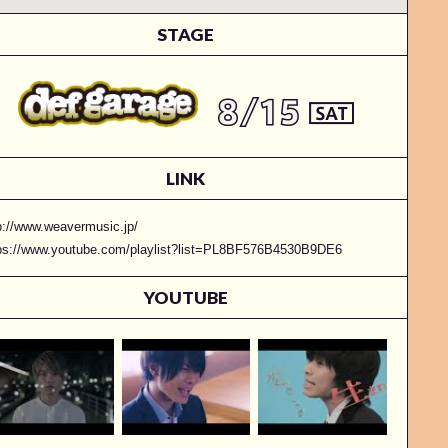
STAGE
LINK
p://www.weavermusic.jp/
ps://www.youtube.com/playlist?list=PL8BF576B4530B9DE6
YOUTUBE