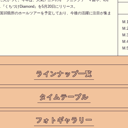
くちづけDiamond』を5月20日にリリース。
全国10箇所のホールツアーを予定しており、今後の活躍に注目が集ま
M.
M.
M.3
M.4
M.5
ラインナップ一覧
タイムテーブル
フォトギャラリー