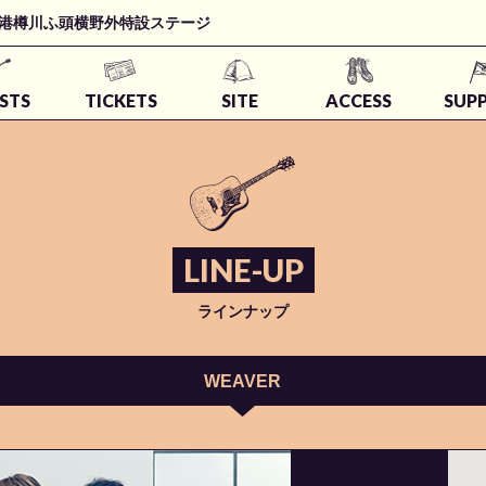
t 石狩湾新港樽川ふ頭横野外特設ステージ
STS
TICKETS
SITE
ACCESS
SUP
LINE-UP
ラインナップ
WEAVER