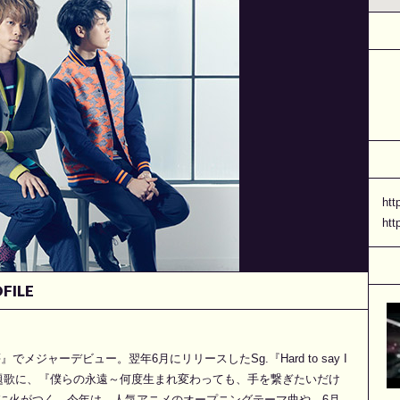
htt
htt
FILE
でメジャーデビュー。翌年6月にリリースしたSg.『Hard to say I
」主題歌に、『僕らの永遠～何度生まれ変わっても、手を繋ぎたいだけ
に火がつく。今年は、人気アニメのオープニングテーマ曲や、6月