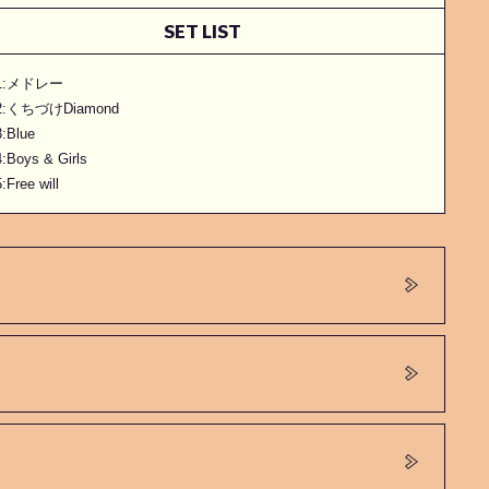
SET LIST
1:メドレー
2:くちづけDiamond
:Blue
:Boys & Girls
:Free will