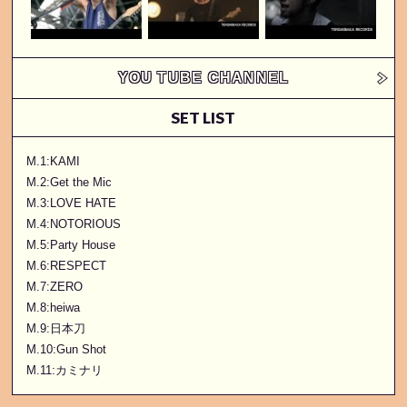
YOU TUBE CHANNEL
SET LIST
M.1:KAMI
M.2:Get the Mic
M.3:LOVE HATE
M.4:NOTORIOUS
M.5:Party House
M.6:RESPECT
M.7:ZERO
M.8:heiwa
M.9:日本刀
M.10:Gun Shot
M.11:カミナリ