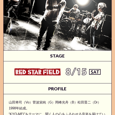
STAGE
PROFILE
山田将司（Vo）菅波栄純（G）岡峰光舟（B）松田晋二（Dr）
1998年結成。
“KYO-MEI”をテーマに、聞く人の心をふるわせる音楽を届けてい