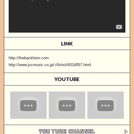
LINK
http://thebackhorn.com
http://www.jvcmusic.co.jp/-/Artist/A014057.html
YOUTUBE
YOU TUBE CHANNEL