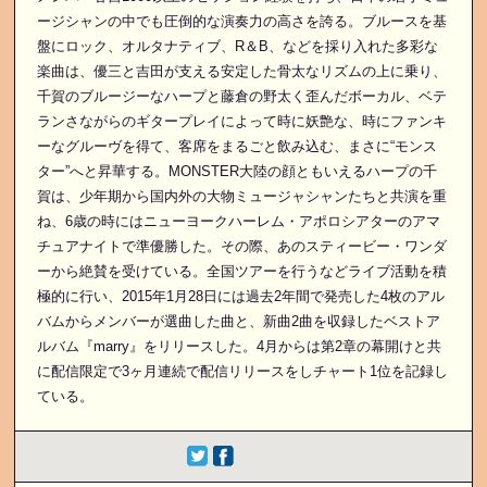
ージシャンの中でも圧倒的な演奏力の高さを誇る。ブルースを基
盤にロック、オルタナティブ、R＆B、などを採り入れた多彩な
楽曲は、優三と吉田が支える安定した骨太なリズムの上に乗り、
千賀のブルージーなハープと藤倉の野太く歪んだボーカル、ベテ
ランさながらのギタープレイによって時に妖艶な、時にファンキ
ーなグルーヴを得て、客席をまるごと飲み込む、まさに“モンス
ター”へと昇華する。MONSTER大陸の顔ともいえるハープの千
賀は、少年期から国内外の大物ミュージャシャンたちと共演を重
ね、6歳の時にはニューヨークハーレム・アポロシアターのアマ
チュアナイトで準優勝した。その際、あのスティービー・ワンダ
ーから絶賛を受けている。全国ツアーを行うなどライブ活動を積
極的に行い、2015年1月28日には過去2年間で発売した4枚のアル
バムからメンバーが選曲した曲と、新曲2曲を収録したベストア
ルバム『marry』をリリースした。4月からは第2章の幕開けと共
に配信限定で3ヶ月連続で配信リリースをしチャート1位を記録し
ている。