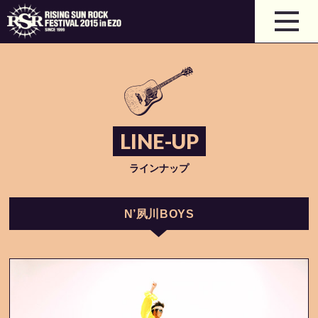
LINE-UP
ラインナップ
N’夙川BOYS