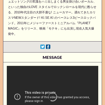
ュエットソングの常識をハミ出しまくる男女掛け合いボーカル、
といった独自のLOVE スタイルでロックンロールを現代に甦らせ
る、2010年代注目の大胆不適な! ニューカマー。遅れてきたカリ
スマNEWスタンダード! KI.SE.KI のベースレス3ピースロックバ
ンド。2011年にメジャーファーストミニアルバム『PLANET
MAGIC』をリリース、映画「モテキ」にも出演し現在人気大爆
発中。
MESSAGE