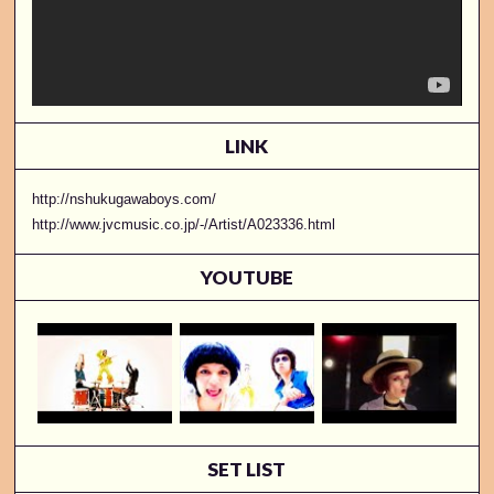
LINK
http://nshukugawaboys.com/
http://www.jvcmusic.co.jp/-/Artist/A023336.html
YOUTUBE
SET LIST