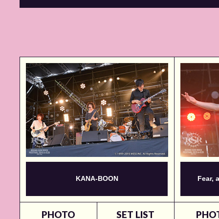
KANA-BOON
Fear, 
PHOTO
SET LIST
PHO