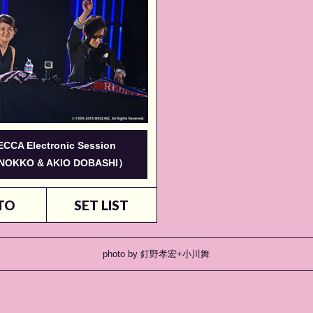
CCA Electronic Session
 NOKKO & AKIO DOBASHI）
TO
SET LIST
photo by 釘野孝宏+小川舞