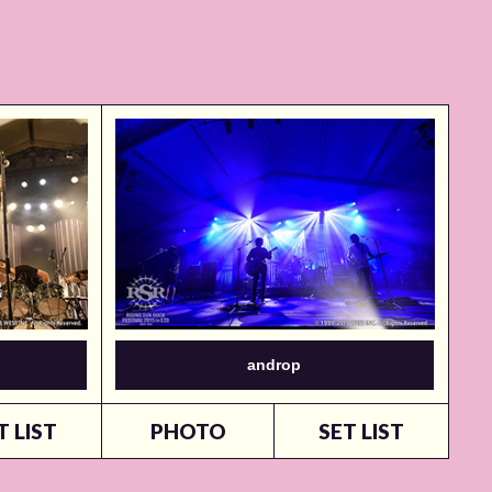
androp
T LIST
PHOTO
SET LIST