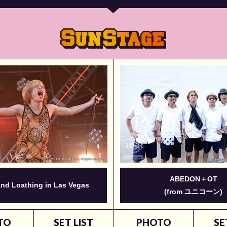
ABEDON＋OT
and Loathing in Las Vegas
(from ユニコーン)
TO
SET LIST
PHOTO
SE