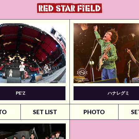
PE’Z
ハナレグミ
TO
SET LIST
PHOTO
SE