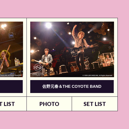
佐野元春＆THE COYOTE BAND
T LIST
PHOTO
SET LIST