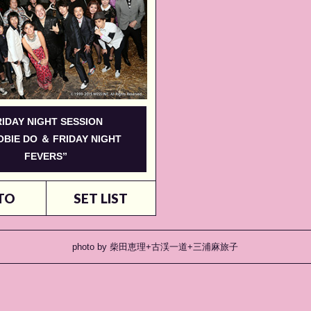
RIDAY NIGHT SESSION
BIE DO ＆ FRIDAY NIGHT
FEVERS”
TO
SET LIST
photo by 柴田恵理+古渓一道+三浦麻旅子