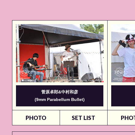
菅原卓郎&中村和彦
(9mm Parabellum Bullet)
PHOTO
SET LIST
PHO