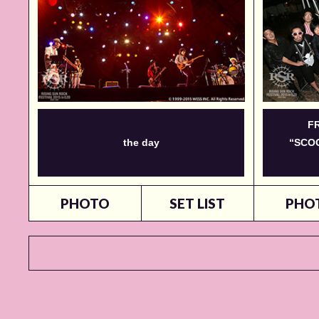
F
the day
“SCOO
PHOTO
SET LIST
PHO