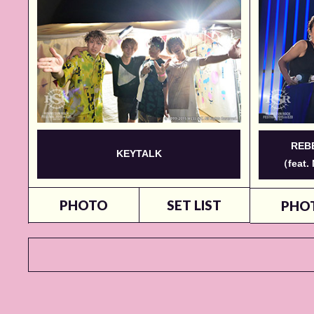
REBE
KEYTALK
（feat.
PHOTO
SET LIST
PHO