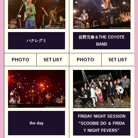
佐野元春＆THE COYOTE
ハナレグミ
BAND
PHOTO
SET LIST
PHOTO
SET LIST
FRIDAY NIGHT SESSION
the day
“SCOOBIE DO ＆ FRIDA
Y NIGHT FEVERS”