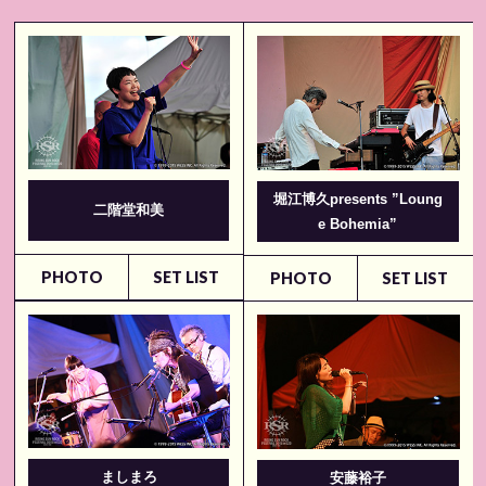
堀江博久presents ”Loung
二階堂和美
e Bohemia”
PHOTO
SET LIST
PHOTO
SET LIST
ましまろ
安藤裕子