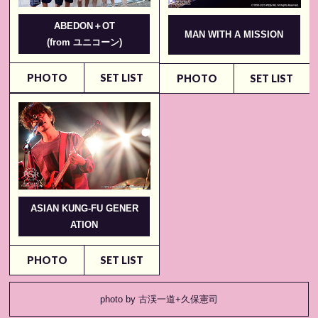
ABEDON＋OT
MAN WITH A MISSION
(from ユニコーン)
PHOTO
SET LIST
PHOTO
SET LIST
ASIAN KUNG-FU GENER
ATION
PHOTO
SET LIST
photo by 古渓一道+久保憲司