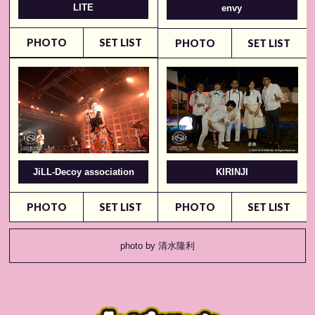
LITE
envy
PHOTO
SET LIST
PHOTO
SET LIST
JiLL-Decoy association
KIRINJI
PHOTO
SET LIST
PHOTO
SET LIST
photo by 清水隆利