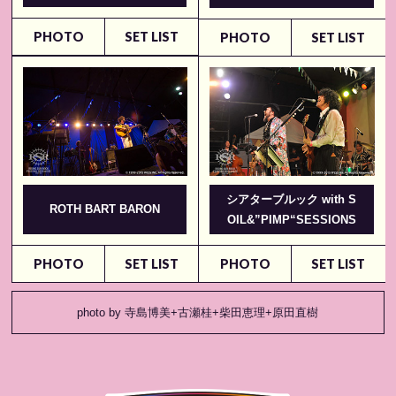
PHOTO
SET LIST
PHOTO
SET LIST
シアターブルック with S
ROTH BART BARON
OIL&”PIMP“SESSIONS
PHOTO
SET LIST
PHOTO
SET LIST
photo by 寺島博美+古瀬桂+柴田恵理+原田直樹