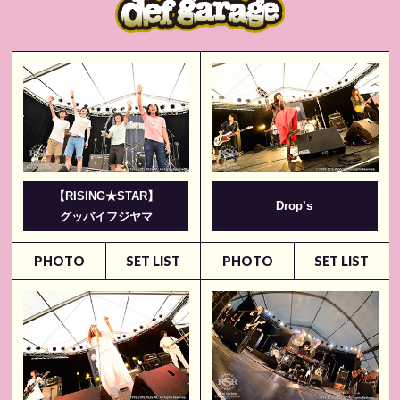
【RISING★STAR】
Drop’s
グッバイフジヤマ
PHOTO
SET LIST
PHOTO
SET LIST