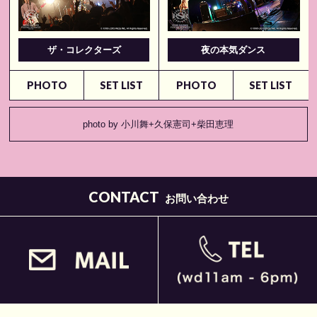
ザ・コレクターズ
夜の本気ダンス
PHOTO
SET LIST
PHOTO
SET LIST
photo by 小川舞+久保憲司+柴田恵理
CONTACT
お問い合わせ