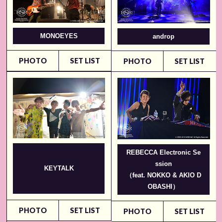
MONOEYES
androp
PHOTO
SET LIST
PHOTO
SET LIST
REBECCA Electronic Se
ssion
KEYTALK
（feat. NOKKO & AKIO D
OBASHI）
PHOTO
SET LIST
PHOTO
SET LIST