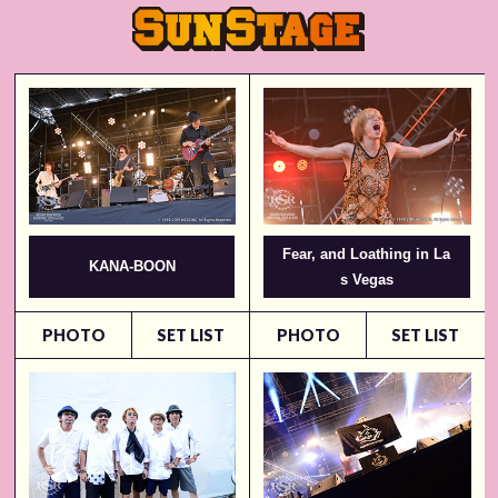
Fear, and Loathing in La
KANA-BOON
s Vegas
PHOTO
SET LIST
PHOTO
SET LIST