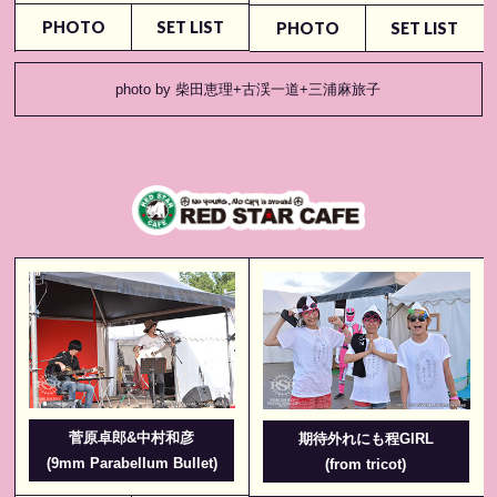
PHOTO
SET LIST
PHOTO
SET LIST
photo by 柴田恵理+古渓一道+三浦麻旅子
菅原卓郎&中村和彦
期待外れにも程GIRL
(9mm Parabellum Bullet)
(from tricot)