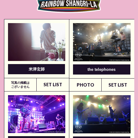
米津玄師
the telephones
写真の掲載は
SET LIST
PHOTO
SET LIST
ございません