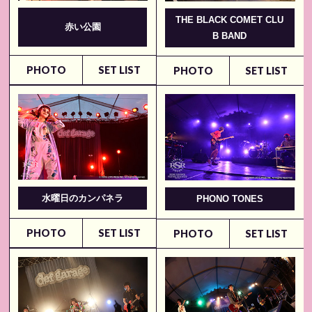
THE BLACK COMET CLU
赤い公園
B BAND
PHOTO
SET LIST
PHOTO
SET LIST
水曜日のカンパネラ
PHONO TONES
PHOTO
SET LIST
PHOTO
SET LIST