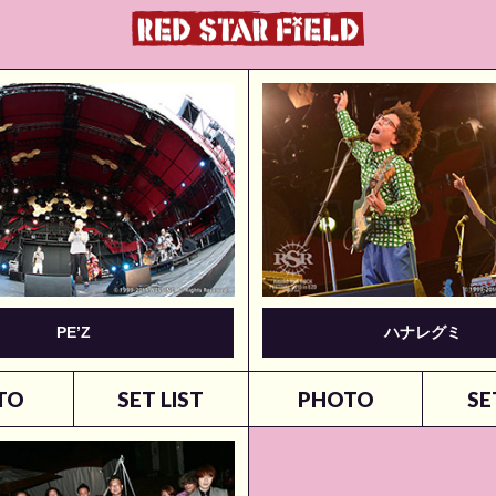
PE’Z
ハナレグミ
TO
SET LIST
PHOTO
SE