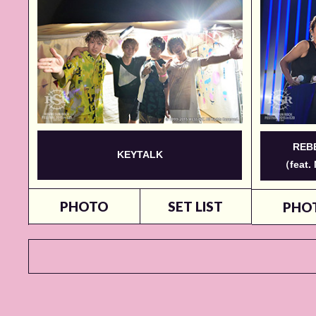
REBE
KEYTALK
（feat.
PHOTO
SET LIST
PHO