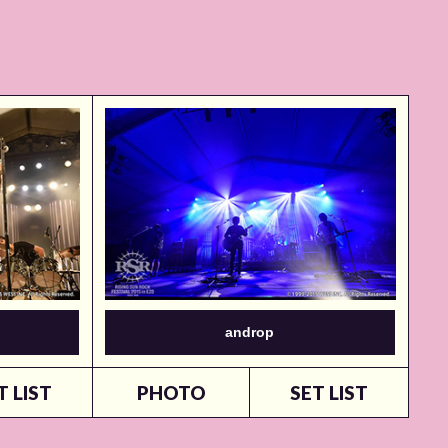
androp
T LIST
PHOTO
SET LIST