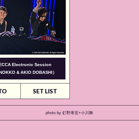
CCA Electronic Session
 NOKKO & AKIO DOBASHI）
TO
SET LIST
photo by 釘野孝宏+小川舞