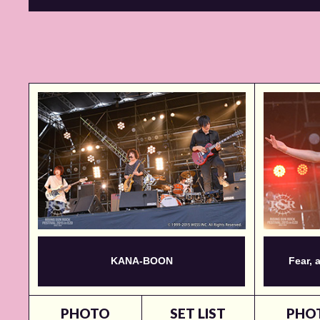
KANA-BOON
Fear, 
PHOTO
SET LIST
PHO