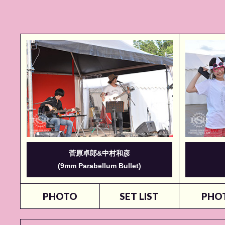
菅原卓郎&中村和彦
(9mm Parabellum Bullet)
PHOTO
SET LIST
PHO