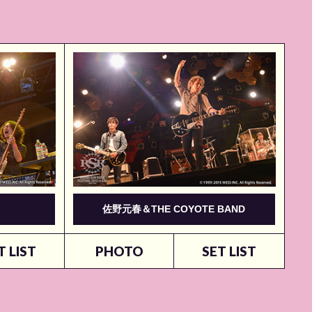
佐野元春＆THE COYOTE BAND
T LIST
PHOTO
SET LIST