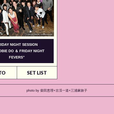
RIDAY NIGHT SESSION
BIE DO ＆ FRIDAY NIGHT
FEVERS”
TO
SET LIST
photo by 柴田恵理+古渓一道+三浦麻旅子