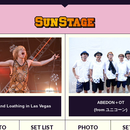
ABEDON＋OT
and Loathing in Las Vegas
(from ユニコーン)
TO
SET LIST
PHOTO
SE