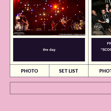
F
the day
“SCOO
PHOTO
SET LIST
PHO