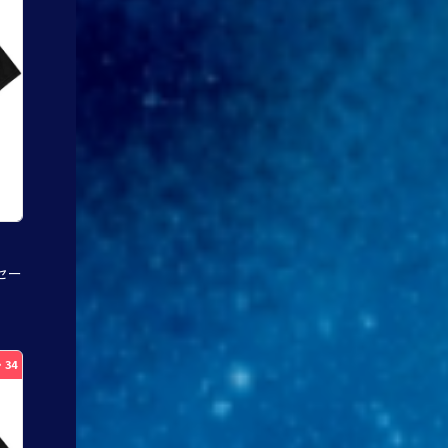
セー
・34