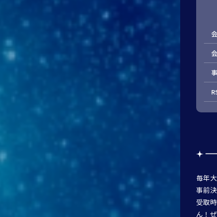
会
R
毎年大
事前決
受取時
ん！ぜ