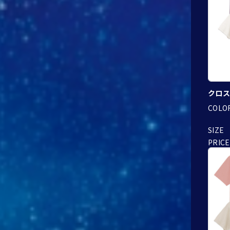
クロス
COLO
SIZE
PRICE