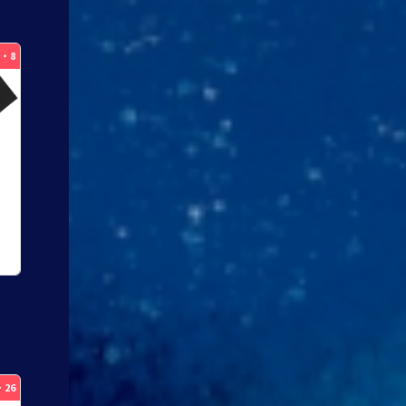
7・8
ク
・26