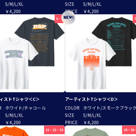
S/M/L/XL
SIZE
S/M/L/XL
￥4,200
PRICE
￥4,200
5・6
ィストTシャツ＜C＞
アーティストTシャツ＜D＞
R
ホワイト/チャコール
COLOR
ホワイト/スモークブラッ
S/M/L/XL
SIZE
S/M/L/XL
￥4,200
PRICE
￥4,200
21・22・23
24・25