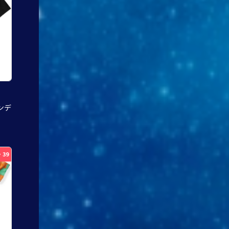
ンデ
・39