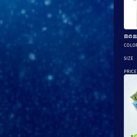
日の出
COLO
SIZE
PRICE