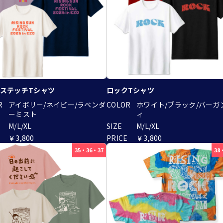
ステッチTシャツ
ロックTシャツ
R
アイボリー/ネイビー/ラベンダ
COLOR
ホワイト/ブラック/バーガ
ーミスト
ィ
M/L/XL
SIZE
M/L/XL
￥3,800
PRICE
￥3,800
35・36・37
38