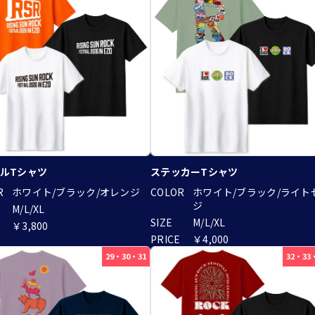
ルTシャツ
ステッカーTシャツ
R
ホワイト/ブラック/オレンジ
COLOR
ホワイト/ブラック/ライト
ジ
M/L/XL
SIZE
M/L/XL
￥3,800
PRICE
￥4,000
29・30・31
32・33