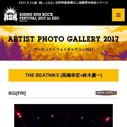
2017.8.11(金･祝)→12(土) 石狩湾新港樽川ふ頭横野外特設ステージ
RSRとは？
ラインナップ
チケットの種類
出店情報
アクセスガイド
協賛・特別協力
オフィシャルグッズ
写真ギャラリー2017
ARTIST PHOTO GALLERY 2017
開催概要
タイムテーブル
先行予約
会場マップ
オフィシャルツアー
サンクスショップ
Tシャツデザインコンペ
スマイルギャラリー2016
ヒストリー
RISING★STAR
一般発売
オフィシャルダイニング チュプ
THE SOLAR BUDOKAN IN EZO
写真ギャラリー2016
アーティストフォトギャラリー2017
注意事項
RED STAR CAFE
チケットのトレードに関して
キッズガーデン
サービス
FAQ
アーティストリクエスト
RSR公式アプリ
その他
アースケア
THE BEATNIKS (高橋幸宏+鈴木慶一)
会場マナーについて
クリエイター
8/11[FRI]
ご来場の前に必ずお読みください