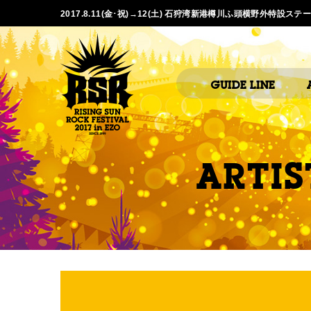
2017.8.11(金･祝)→12(土) 石狩湾新港樽川ふ頭横野外特設ステ
GUIDE LINE
ARTIS