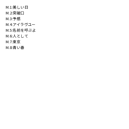
M.1:美しい日
M.2:突破口
M.3:予感
M.4:アイラヴユー
M.5:名前を呼ぶよ
M.6:人として
M.7:東京
M.8:青い春