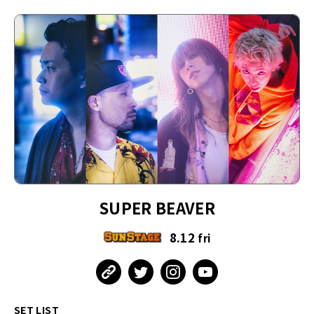
SUPER BEAVER
8.12
fri
SET LIST