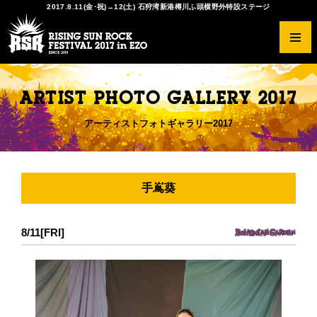
2017.8.11(金･祝)→12(土) 石狩湾新港樽川ふ頭横野外特設ステージ
RSRとは？
ラインナップ
チケットの種類
出店情報
アクセスガイド
協賛・特別協力
オフィシャルグッズ
写真ギャラリー2017
ARTIST PHOTO GALLERY 2017
開催概要
タイムテーブル
先行予約
会場マップ
オフィシャルツアー
サンクスショップ
Tシャツデザインコンペ
スマイルギャラリー2016
ヒストリー
RISING★STAR
一般発売
オフィシャルダイニング チュプ
THE SOLAR BUDOKAN IN EZO
写真ギャラリー2016
アーティストフォトギャラリー2017
注意事項
RED STAR CAFE
チケットのトレードに関して
キッズガーデン
サービス
FAQ
アーティストリクエスト
RSR公式アプリ
その他
アースケア
手嶌葵
会場マナーについて
クリエイター
8/11[FRI]
ご来場の前に必ずお読みください