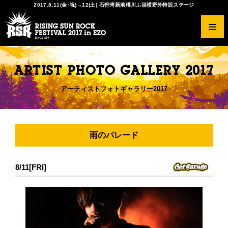
2017.8.11(金･祝)→12(土) 石狩湾新港樽川ふ頭横野外特設ステージ
RSRとは？
ラインナップ
チケットの種類
出店情報
アクセスガイド
協賛・特別協力
オフィシャルグッズ
写真ギャラリー2017
ARTIST PHOTO GALLERY 2017
開催概要
タイムテーブル
先行予約
会場マップ
オフィシャルツアー
サンクスショップ
Tシャツデザインコンペ
スマイルギャラリー2016
ヒストリー
RISING★STAR
一般発売
オフィシャルダイニング チュプ
THE SOLAR BUDOKAN IN EZO
写真ギャラリー2016
アーティストフォトギャラリー2017
注意事項
RED STAR CAFE
チケットのトレードに関して
キッズガーデン
サービス
FAQ
アーティストリクエスト
RSR公式アプリ
その他
アースケア
雨のパレード
会場マナーについて
クリエイター
8/11[FRI]
ご来場の前に必ずお読みください