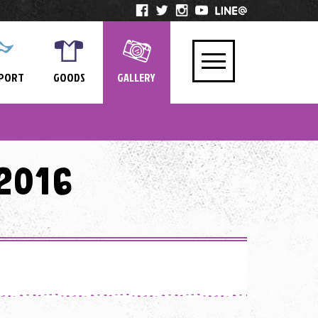
PORT
GOODS
GALLERY
2016