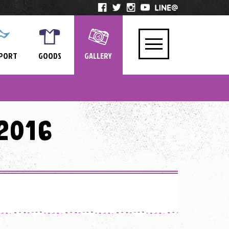
PORT
GOODS
GALLERY
2016