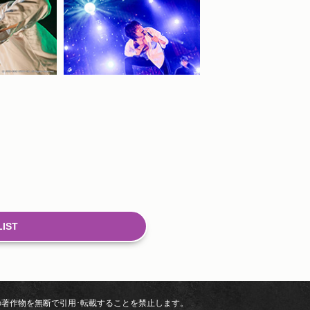
LIST
の
著作物を無断で引用･転載することを禁止します。