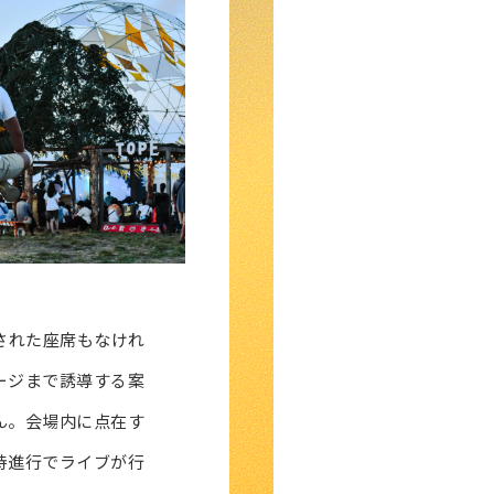
された座席もなけれ
ージまで誘導する案
ん。会場内に点在す
時進行でライブが行