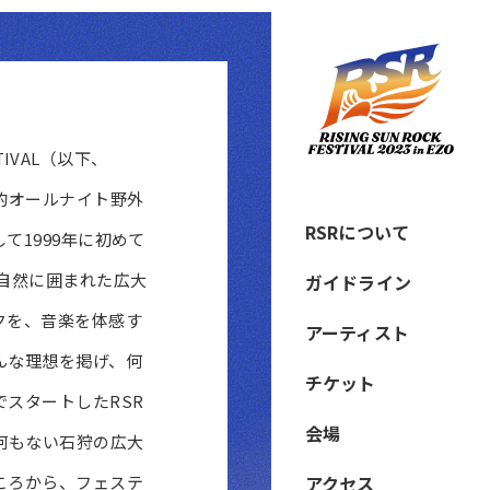
STIVAL（以下、
的オールナイト野外
RSRについて
て1999年に初めて
な自然に囲まれた広大
ガイドライン
クを、音楽を体感す
アーティスト
んな理想を掲げ、何
チケット
スタートしたRSR
会場
何もない石狩の広大
ころから、フェステ
アクセス