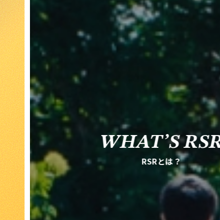
WHAT’S RS
RSRとは？