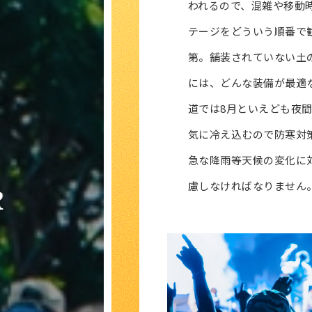
われるので、混雑や移動
テージをどういう順番で
第。舗装されていない土
には、どんな装備が最適
道では8月といえども夜
気に冷え込むので防寒対
急な降雨等天候の変化に
慮しなければなりません
R