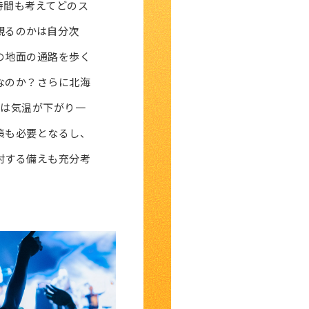
時間も考えてどのス
観るのかは自分次
の地面の通路を歩く
なのか？さらに北海
間は気温が下がり一
策も必要となるし、
対する備えも充分考
。