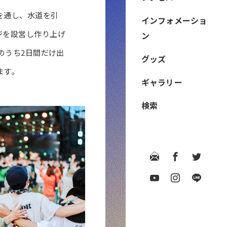
を通し、水道を引
インフォメーショ
ジを設営し作り上げ
ン
日のうち2日間だけ出
グッズ
ます。
ギャラリー
検索