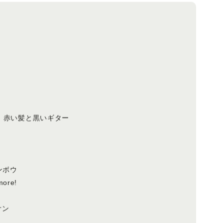
r
車 赤い髪と黒いギター
ンボウ
more!
オン