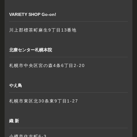
VARIETY SHOP Go-on!
川上郡標茶町麻生9丁目13番地
北療センター札幌本院
札幌市中央区宮の森4条6丁目2-20
やえ鳥
札幌市東区北30条東9丁目1-27
織 新
小樽市住吉町6-3