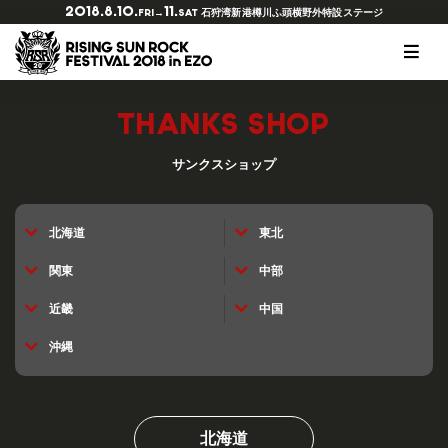
2018.8.10.
11.
石狩湾新港樽川ふ頭横野外特設ステージ
FRI→
SAT
RSRとは？
ラインナップ
チケットの種類
会場マップ
オフィシャルツアー
協賛・特別協力
オフィシャルグッズ
写真ギャラリー2018
THANKS SHOP
開催概要
タイムテーブル
チケット購入
出店情報
アクセスガイド
サービス
Tシャツデザインコンペ
スマイルギャラリー2017
ヒストリー
RED STAR CAFE
チケットのリセールに関して
オフィシャルダイニング チュプ
RSR公式アプリ
写真ギャラリー2017
サンクスショップ
注意事項
RISING★STAR
キッズガーデン
アースケア
FAQ
アーティストリクエスト
ウォーターステーション
THE SOLAR BUDOKAN IN EZO
北海道
東北
会場マナーについて
サンクスショップ
関東
中部
ご来場の前に必ずお読みください
クリエイター
近畿
中国
その他
沖縄
北海道