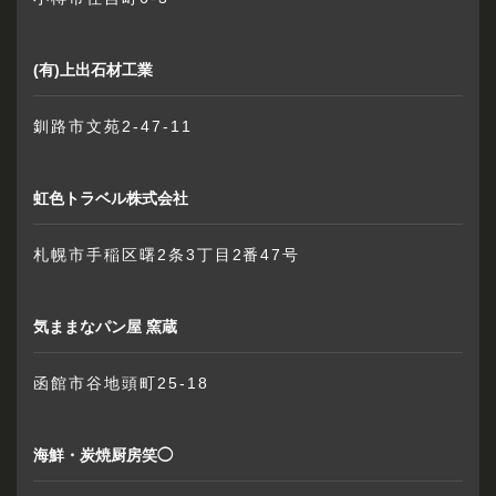
(有)上出石材工業
釧路市文苑2-47-11
虹色トラベル株式会社
札幌市手稲区曙2条3丁目2番47号
気ままなパン屋 窯蔵
函館市谷地頭町25-18
海鮮・炭焼厨房笑◯