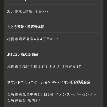
旭川市永山9条5丁目2-2
さとう整骨・美容整体院
札幌市西区発寒4条4丁目3-17
あれコレ酒の場 Bird
札幌市手稲区手稲本町1-3-2-2 須貝ビル1F
サウンドコミュニケーション We's イオン石狩緑苑台店
石狩市緑苑台中央1丁目2番 イオンスーパーセンター
石狩緑苑台 店内1Ｆ