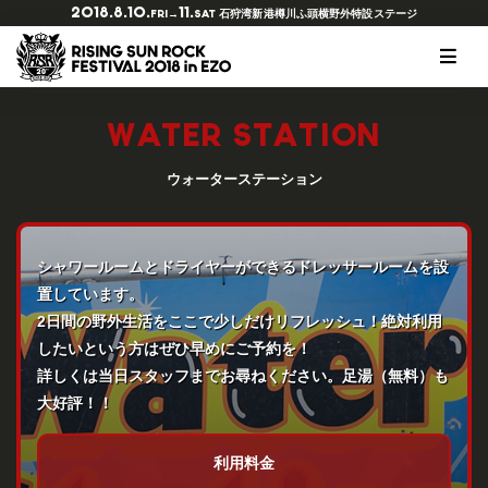
2018.8.10.
11.
石狩湾新港樽川ふ頭横野外特設ステージ
FRI→
SAT
RSRとは？
ラインナップ
チケットの種類
会場マップ
オフィシャルツアー
協賛・特別協力
オフィシャルグッズ
写真ギャラリー2018
WATER STATION
開催概要
タイムテーブル
チケット購入
出店情報
アクセスガイド
サービス
Tシャツデザインコンペ
スマイルギャラリー2017
ヒストリー
RED STAR CAFE
チケットのリセールに関して
オフィシャルダイニング チュプ
RSR公式アプリ
写真ギャラリー2017
ウォーターステーション
注意事項
RISING★STAR
キッズガーデン
アースケア
FAQ
アーティストリクエスト
ウォーターステーション
THE SOLAR BUDOKAN IN EZO
シャワールームとドライヤーができるドレッサールームを設
会場マナーについて
サンクスショップ
置しています。
2日間の野外生活をここで少しだけリフレッシュ！絶対利用
ご来場の前に必ずお読みください
クリエイター
したいという方はぜひ早めにご予約を！
その他
詳しくは当日スタッフまでお尋ねください。足湯（無料）も
大好評！！
利用料金