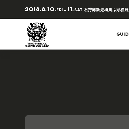
2018.8.10.
11.
石狩湾新港樽川ふ頭横野
FRI→
SAT
GUID