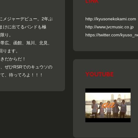
LINK
年にメジャーデビュー。2年ぶ
http://kyusonekokami.com
おまけに出てるバンドも極
http://www.jvcmusic.co.jp
い限り。
https://twitter.com/kyuso_
、帯広、函館、旭川、北見、
回ります。
好きだからだ！
、ぜひRSRでのキュウソの
YOUTUBE
して、待ってろよ！！！