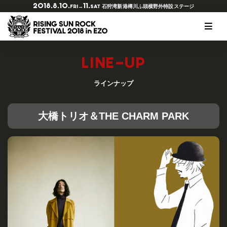
2018.8.10.
11.
石狩湾新港樽川ふ頭横野外特設ステージ
FRI→
SAT
RSRとは？
ラインナップ
チケットの種類
会場マップ
オフィシャルツアー
協賛・特別協力
オフィシャルグッズ
写真ギャラリー2018
LINE-UP
開催概要
タイムテーブル
チケット購入
出店情報
アクセスガイド
サービス
Tシャツデザインコンペ
スマイルギャラリー2017
ヒストリー
RED STAR CAFE
チケットのリセールに関して
オフィシャルダイニング チュプ
RSR公式アプリ
写真ギャラリー2017
ラインナップ
注意事項
RISING★STAR
キッズガーデン
アースケア
大橋トリオ＆THE CHARM PARK
FAQ
アーティストリクエスト
ウォーターステーション
THE SOLAR BUDOKAN IN EZO
会場マナーについて
サンクスショップ
ご来場の前に必ずお読みください
クリエイター
その他