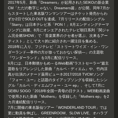
2017年5月、新曲『Dreamers』が起用されたSEIKOの新企業
CM「ただの数字じゃない。Dreamers篇」が公開。同年7月か
らスタートした東名阪ワンマンツアーはチケット発売からわ
ずか2日でSOLD OUTを達成。7月リリースの配信シングル
『Starry』は日本テレビ系「PON！」8月エンディングテーマ
ソングに抜擢。8月にオンエアされたテレビ朝日系列「関ジャ
ム完全燃SHOW」で「音楽業界のクセ者が選ぶ、次来るアー
ティスト」として大々的に紹介され一躍注目を集める。
2018年に入り、フジテレビ「ストリートワイズ・イン・ワン
ダーランド―事件の方が放っておかない探偵―」の主題歌
『ワンダーランド』を3月に配信リリース。
6月には、日本郵便かもめ～るWeb動画"ラストセーラー"篇主
題歌をリアレンジした新曲『カルペ・ディエム』や、竹内涼
真が出演のメナード薬用ビューネ2017/2018 TVCMソング
『フォー・ユー』と話題のタイアップソングを収録したシン
グル『カルペ・ディエム/フォー・ユー ep』、そして7月に
SEIBU SOGO「2018年全国一斉母の日テスト」WEB動画楽曲
で使用された新曲『Mothers』を収録した『Mothers ep』を2
カ月連続配信リリース。
7月に開催の東名阪仙ツアー「WONDERLAND TOUR」では
更に動員を伸ばし、GREENROOM、SLOW LIVE、オハラブ