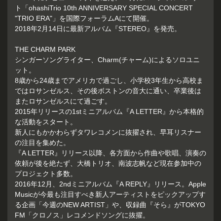
ト「ohashiTrio 10th ANNIVERSARY SPECIAL CONCERT
"TRIO ERA"」を国際フォーラムAにて開催。
2018年2月14日に最新アルバム『STEREO』を発売。
THE CHARM PARK
シンガーソングライター、Charm(チャーム)によるソロユニ
ット。
8歳から24歳までアメリカで過ごし、小学校3年生から高校ま
ではロサンゼルス、その後ボストンの音大に通い、卒業後は
またロサンゼルスにて過ごす。
2015年リリースの1stミニアルバム『A LETTER』から本格的
な活動をスタート。
新人にもかかわらずタワレコメンに抜擢され、早耳リスナー
の注目を集めた。
『A LETTER』リリース以降、各方面から作曲や歌唱、演奏の
依頼が後を絶たず、大橋トリオ、南波志帆など現在参加中の
プロジェクト多数。
2016年12月、2ndミニアルバム『A REPLY』リリース。Apple
Musicが今最も注目すべき新人アーティストをピックアップす
る企画「今週のNEW ARTIST」や、収録曲『そら』がTOKYO
FM「クロノス」レコメンドソングに抜擢。