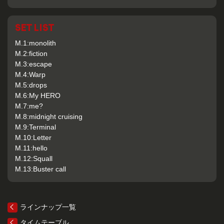
SET LIST
M.1:monolith
M.2:fiction
M.3:escape
M.4:Warp
M.5:drops
M.6:My HERO
M.7:me?
M.8:midnight cruising
M.9:Terminal
M.10:Letter
M.11:hello
M.12:Squall
M.13:Buster call
ラインナップ一覧
タイムテーブル