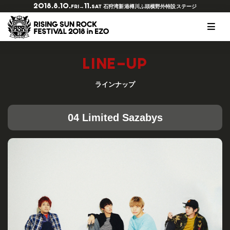
2018.8.10.
11.
石狩湾新港樽川ふ頭横野外特設ステージ
FRI→
SAT
RSRとは？
ラインナップ
チケットの種類
会場マップ
オフィシャルツアー
協賛・特別協力
オフィシャルグッズ
写真ギャラリー2018
LINE-UP
開催概要
タイムテーブル
チケット購入
出店情報
アクセスガイド
サービス
Tシャツデザインコンペ
スマイルギャラリー2017
ヒストリー
RED STAR CAFE
チケットのリセールに関して
オフィシャルダイニング チュプ
RSR公式アプリ
写真ギャラリー2017
ラインナップ
注意事項
RISING★STAR
キッズガーデン
アースケア
04 Limited Sazabys
FAQ
アーティストリクエスト
ウォーターステーション
THE SOLAR BUDOKAN IN EZO
会場マナーについて
サンクスショップ
ご来場の前に必ずお読みください
クリエイター
その他