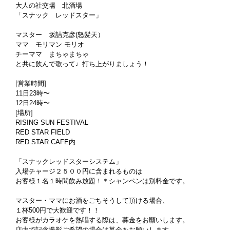
大人の社交場 北酒場
「スナック レッドスター」
マスター 坂詰克彦(怒髪天）
ママ モリマン モリオ
チーママ まちゃまちゃ
と共に飲んで歌って♩打ち上がりましょう！
[営業時間]
11日23時〜
12日24時〜
[場所]
RISING SUN FESTIVAL
RED STAR FIELD
RED STAR CAFE内
「スナックレッドスターシステム」
入場チャージ２５００円に含まれるものは
お客様１名１時間飲み放題！＊シャンペンは別料金です。
マスター・ママにお酒をごちそうして頂ける場合、
１杯500円で大歓迎です！！
お客様がカラオケを熱唱する際は、募金をお願いします。
店内で記念撮影ご希望の場合は募金をお願いします。