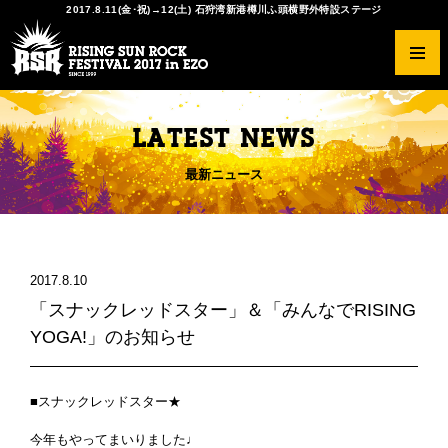
2017.8.11(金･祝)→12(土) 石狩湾新港樽川ふ頭横野外特設ステージ
RSRとは？
ラインナップ
チケットの種類
出店情報
アクセスガイド
協賛・特別協力
オフィシャルグッズ
写真ギャラリー2017
LATEST NEWS
開催概要
タイムテーブル
先行予約
会場マップ
オフィシャルツアー
サンクスショップ
Tシャツデザインコンペ
スマイルギャラリー2016
ヒストリー
RISING★STAR
一般発売
オフィシャルダイニング チュプ
THE SOLAR BUDOKAN IN EZO
写真ギャラリー2016
最新ニュース
注意事項
RED STAR CAFE
チケットのトレードに関して
キッズガーデン
サービス
FAQ
アーティストリクエスト
RSR公式アプリ
その他
アースケア
2017.8.10
会場マナーについて
クリエイター
「スナックレッドスター」＆「みんなでRISING
ご来場の前に必ずお読みください
YOGA!」のお知らせ
■スナックレッドスター★
今年もやってまいりました♩