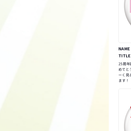
NAME
TITLE
25周
めでと
ーく見る
ます！