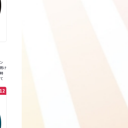
ン
明け
時
て
12