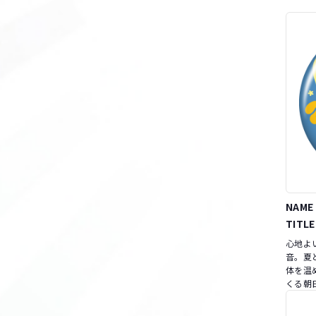
NAME
TITLE
心地よ
音。夏
体を温
くる朝