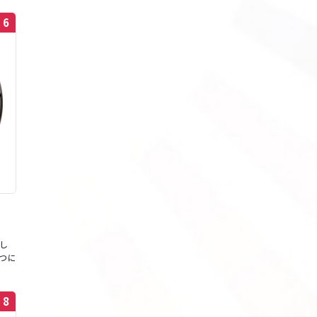
6
し
つに
8