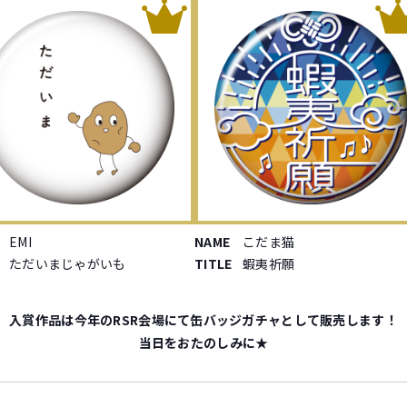
EMI
NAME
こだま猫
ただいまじゃがいも
TITLE
蝦夷祈願
入賞作品は今年のRSR会場にて
缶バッジガチャとして販売します！
当日をおたのしみに★