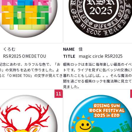
くろむ
NAME
佳
RSR2025 OMEDETOU
TITLE
magic circle RSR2025
年記念にあわせ、カラフルな色で、「お
蝦夷ロックは本当に毎年楽しい最高のイベ
う」の気持ちを込めて作りました。よ
トです。ライブを見ずに缶バッジの交換に
と「O MEDE TOU」の文字が見えてき
暮れたこともしばしば。。。そんな魔法の
間を過ごせる蝦夷ロックを魔法陣に見立て
見ました。
11