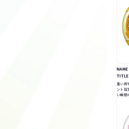
NAME
TITLE
重い荷
ント設
い瞬間