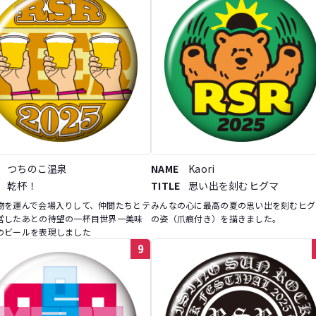
つちのこ温泉
NAME
Kaori
乾杯！
TITLE
思い出を刻むヒグマ
物を運んで会場入りして、仲間たちとテ
みんなの心に最高の夏の思い出を刻むヒグ
営したあとの待望の一杯目世界一美味
の姿（爪痕付き）を描きました。
のビールを表現しました
9