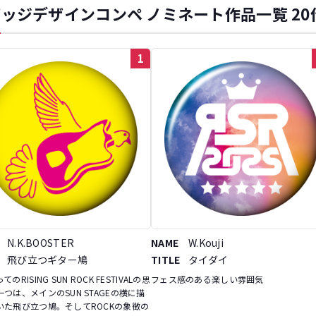
ッジデザインコンペ ノミネート作品一覧 20
1
N.K.BOOSTER
NAME
W.Kouji
飛び立つギター鳩
TITLE
タイダイ
のRISING SUN ROCK FESTIVALの思
フェス感のある楽しい雰囲気
つは、メインのSUN STAGEの横に描
いた飛び立つ鳩。そしてROCKの象徴の