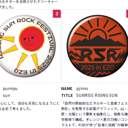
あるギターを合体させたクリーチャー
げました。
3
pumiyu
NAME
pjimo
sun
TITLE
SUNRISE RISING SUN
を中心にして、当日も天気になるようにと
「自然の原始的なエネルギーと音楽フェス
を込めて考えました。
熱狂」を表現する前衛グラフィック。山・
原・太陽という要素を抽象化し、鋭角な幾
学模様で構成。オレンジ×黒の力強いコン
ラストで、RSRが持つ“反骨と挑戦”の精