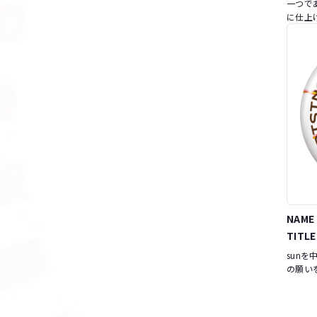
一つで
に仕上
NAME
TITLE
sun
の願い