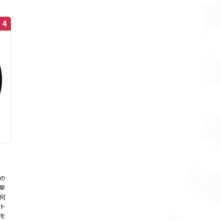
4
の
草
何
ト
神を