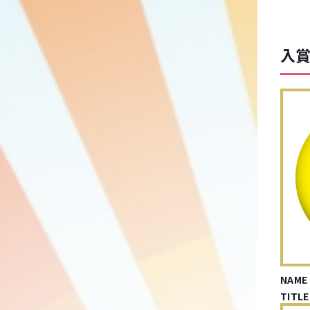
入賞
NAME
TITLE